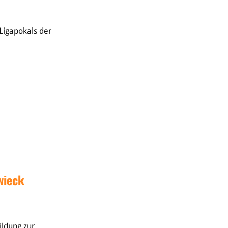
Ligapokals der
wieck
ildung zur