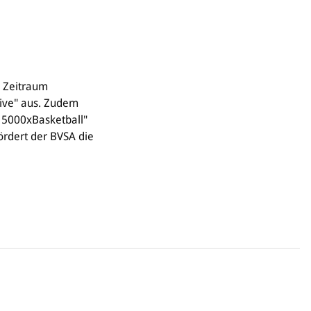
n Zeitraum
sive" aus. Zudem
"15000xBasketball"
ördert der BVSA die