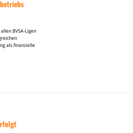
lbetriebs
n allen BVSA-Ligen
greichen
g als finanzielle
rfolgt