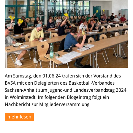
Bildung
Info
Trainerwesen
Bildungsnetzwerk
Schiedsrichterwesen
Bildungsangebote im BVSA
Externe Bildungsangebote
Service
Am Samstag, den 01.06.24 trafen sich der Vorstand des
Stellenangebote
BVSA mit den Delegierten des Basketball-Verbandes
Downloads
Sachsen-Anhalt zum Jugend-und Landesverbandstag 2024
Turnier- & Campbörse
in Wolmirstedt. Im folgenden Blogeintrag folgt ein
FAQ
Nachbericht zur Mitgliederversammlung.
Kontakt
Vereinsfanshops
mehr lesen