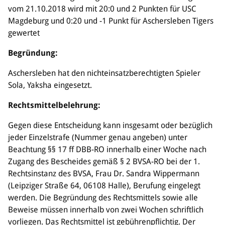
Sponsoren & Partner
vom 21.10.2018 wird mit 20:0 und 2 Punkten für USC
Magdeburg und 0:20 und -1 Punkt für Aschersleben Tigers
Sportorganisation
gewertet
Philosophie
Begründung:
Spielbetrieb
BVSA-Events
Aschersleben hat den nichteinsatzberechtigten Spieler
Hallenübersicht
Sola, Yaksha eingesetzt.
Digitaler Spielberichtsbogen
Regelwerk
Rechtsmittelbelehrung:
Gegen diese Entscheidung kann insgesamt oder bezüglich
Leistungssport
jeder Einzelstrafe (Nummer genau angeben) unter
Ausrichtung
Beachtung §§ 17 ff DBB-RO innerhalb einer Woche nach
Auswahlen
Zugang des Bescheides gemäß § 2 BVSA-RO bei der 1.
Mitteldeutsche Liga (MDL)
Rechtsinstanz des BVSA, Frau Dr. Sandra Wippermann
(Leipziger Straße 64, 06108 Halle), Berufung eingelegt
Jugend & Schulsport
werden. Die Begründung des Rechtsmittels sowie alle
Allgemeines
Beweise müssen innerhalb von zwei Wochen schriftlich
Projekte
vorliegen. Das Rechtsmittel ist gebührenpflichtig. Der