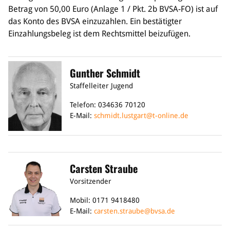
Betrag von 50,00 Euro (Anlage 1 / Pkt. 2b BVSA-FO) ist auf
Bildung
das Konto des BVSA einzuzahlen. Ein bestätigter
Einzahlungsbeleg ist dem Rechtsmittel beizufügen.
Info
Trainerwesen
Bildungsnetzwerk
Gunther Schmidt
Schiedsrichterwesen
Bildungsangebote im BVSA
Staffelleiter Jugend
Externe Bildungsangebote
Telefon: 034636 70120
E-Mail:
schmidt.lustgart@t-online.de
Service
Stellenangebote
Downloads
Turnier- & Campbörse
Carsten Straube
FAQ
Vorsitzender
Kontakt
Mobil: 0171 9418480
Vereinsfanshops
E-Mail:
carsten.straube@bvsa.de