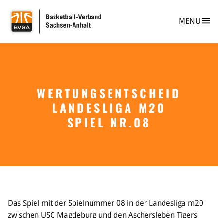
BVSA Basketball-
MENU
WERTUNGSENTSCHEID
Verband
LANDESLIGA M20
Info
Personen
SPIEL NR.08
Vereine
Vereinsberatung
Vereinsgründung
Safe Sport
Ehrungen im BVSA
Freiwilligendienst im Basketball
Projekte im BVSA
Das Spiel mit der Spielnummer 08 in der Landesliga m20
Ehrenamt im BVSA
zwischen USC Magdeburg und den Aschersleben Tigers