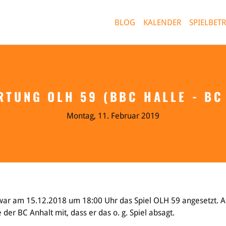
A Basketball-Verband Sachsen-An
BLOG
KALENDER
SPIELBETR
RTUNG OLH 59 (BBC HALLE - BC
Leistungssport
Jugend & Schulsport
Bildun
Ausrichtung
Allgemeines
Info
Montag, 11. Februar 2019
Auswahlen
Projekte
Train
Mitteldeutsche Liga
Bildu
(MDL)
Schie
Bildu
en
BVSA
Exter
Bildu
war am 15.12.2018 um 18:00 Uhr das Spiel OLH 59 angesetzt. 
e der BC Anhalt mit, dass er das o. g. Spiel absagt.