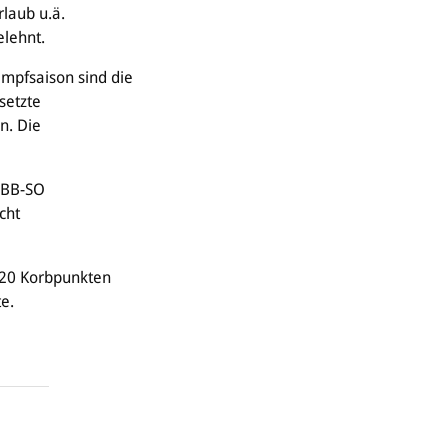
rlaub u.ä.
elehnt.
mpfsaison sind die
setzte
n. Die
 DBB-SO
cht
:20 Korbpunkten
e.