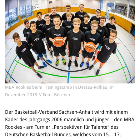
Sponsoren & Partner
Sportorganisation
Philosophie
Spielbetrieb
BVSA-Events
Hallenübersicht
Digitaler Spielberichtsbogen
Regelwerk
Leistungssport
MBA Rookies beim Trainingscamp in Dessau-Roßlau im
Ausrichtung
Dezember 2018 // Foto: Bösener
Auswahlen
Mitteldeutsche Liga (MDL)
Der Basketball-Verband Sachsen-Anhalt wird mit einem
Kader des Jahrgangs 2006 männlich und jünger – den MBA
Jugend & Schulsport
Rookies - am Turnier „Perspektiven für Talente“ des
Allgemeines
Deutschen Basketball Bundes, welches vom 15. - 17.
Projekte