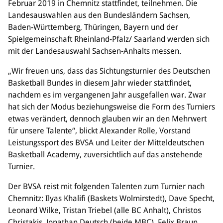
Februar 2019 in Chemnitz stattfindet, teilnehmen. Die
Landesauswahlen aus den Bundesländern Sachsen,
Bildung
Baden-Württemberg, Thüringen, Bayern und der
Info
Spielgemeinschaft Rheinland-Pfalz/ Saarland werden sich
Trainerwesen
mit der Landesauswahl Sachsen-Anhalts messen.
Bildungsnetzwerk
„Wir freuen uns, dass das Sichtungsturnier des Deutschen
Schiedsrichterwesen
Basketball Bundes in diesem Jahr wieder stattfindet,
Bildungsangebote im BVSA
nachdem es im vergangenen Jahr ausgefallen war. Zwar
Externe Bildungsangebote
hat sich der Modus beziehungsweise die Form des Turniers
etwas verändert, dennoch glauben wir an den Mehrwert
Service
für unsere Talente“, blickt Alexander Rolle, Vorstand
Stellenangebote
Leistungssport des BVSA und Leiter der Mitteldeutschen
Downloads
Basketball Academy, zuversichtlich auf das anstehende
Turnier- & Campbörse
Turnier.
FAQ
Kontakt
Der BVSA reist mit folgenden Talenten zum Turnier nach
Vereinsfanshops
Chemnitz: Ilyas Khalifi (Baskets Wolmirstedt), Dave Specht,
Leonard Wilke, Tristan Triebel (alle BC Anhalt), Christos
Christakis, Jonathan Deutsch (beide MBC), Felix Braun,