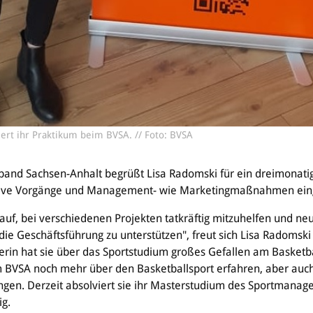
iert ihr Praktikum beim BVSA. // Foto: BVSA
band Sachsen-Anhalt begrüßt Lisa Radomski für ein dreimonatig
ative Vorgänge und Management- wie Marketingmaßnahmen ein
rauf, bei verschiedenen Projekten tatkräftig mitzuhelfen und n
ie Geschäftsführung zu unterstützen", freut sich Lisa Radomski 
erin hat sie über das Sportstudium großes Gefallen am Basketb
BVSA noch mehr über den Basketballsport erfahren, aber auch
ngen. Derzeit absolviert sie ihr Masterstudium des Sportmanag
ig.