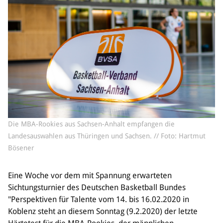
Sponsoren & Partner
Sportorganisation
Philosophie
Spielbetrieb
BVSA-Events
Hallenübersicht
Digitaler Spielberichtsbogen
Regelwerk
Die MBA-Rookies aus Sachsen-Anhalt empfangen die
Leistungssport
Landesauswahlen aus Thüringen und Sachsen. // Foto: Hartmut
Ausrichtung
Bösener
Auswahlen
Mitteldeutsche Liga (MDL)
Eine Woche vor dem mit Spannung erwarteten
Sichtungsturnier des Deutschen Basketball Bundes
Jugend & Schulsport
"Perspektiven für Talente vom 14. bis 16.02.2020 in
Allgemeines
Koblenz steht an diesem Sonntag (9.2.2020) der letzte
Projekte