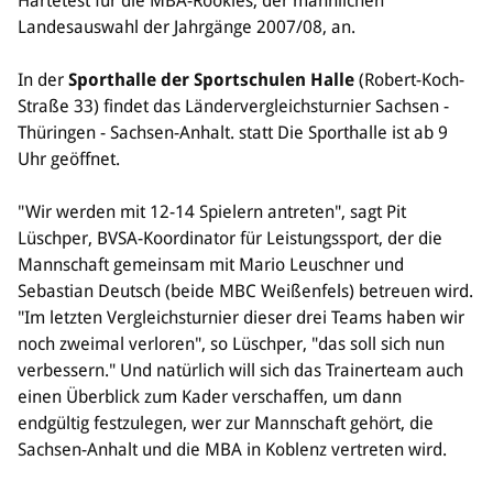
Härtetest für die MBA-Rookies, der männlichen
Landesauswahl der Jahrgänge 2007/08, an.
Bildung
Info
In der
Sporthalle der Sportschulen Halle
(Robert-Koch-
Trainerwesen
Straße 33) findet das Ländervergleichsturnier Sachsen -
Bildungsnetzwerk
Thüringen - Sachsen-Anhalt. statt Die Sporthalle ist ab 9
Schiedsrichterwesen
Uhr geöffnet.
Bildungsangebote im BVSA
Externe Bildungsangebote
"Wir werden mit 12-14 Spielern antreten", sagt Pit
Lüschper, BVSA-Koordinator für Leistungssport, der die
Service
Mannschaft gemeinsam mit Mario Leuschner und
Sebastian Deutsch (beide MBC Weißenfels) betreuen wird.
Stellenangebote
"Im letzten Vergleichsturnier dieser drei Teams haben wir
Downloads
noch zweimal verloren", so Lüschper, "das soll sich nun
Turnier- & Campbörse
verbessern." Und natürlich will sich das Trainerteam auch
FAQ
einen Überblick zum Kader verschaffen, um dann
Kontakt
endgültig festzulegen, wer zur Mannschaft gehört, die
Vereinsfanshops
Sachsen-Anhalt und die MBA in Koblenz vertreten wird.