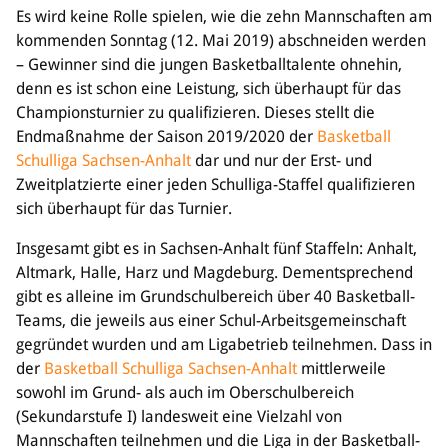
Es wird keine Rolle spielen, wie die zehn Mannschaften am
Bildung
kommenden Sonntag (12. Mai 2019) abschneiden werden
– Gewinner sind die jungen Basketballtalente ohnehin,
Info
denn es ist schon eine Leistung, sich überhaupt für das
Trainerwesen
Championsturnier zu qualifizieren. Dieses stellt die
Bildungsnetzwerk
Endmaßnahme der Saison 2019/2020 der
Basketball
Schiedsrichterwesen
Schulliga Sachsen-Anhalt
dar und nur der Erst- und
Bildungsangebote im BVSA
Zweitplatzierte einer jeden Schulliga-Staffel qualifizieren
Externe Bildungsangebote
sich überhaupt für das Turnier.
Service
Insgesamt gibt es in Sachsen-Anhalt fünf Staffeln: Anhalt,
Stellenangebote
Altmark, Halle, Harz und Magdeburg. Dementsprechend
Downloads
gibt es alleine im Grundschulbereich über 40 Basketball-
Turnier- & Campbörse
Teams, die jeweils aus einer Schul-Arbeitsgemeinschaft
FAQ
gegründet wurden und am Ligabetrieb teilnehmen. Dass in
Kontakt
der
Basketball Schulliga Sachsen-Anhalt
mittlerweile
Vereinsfanshops
sowohl im Grund- als auch im Oberschulbereich
(Sekundarstufe I) landesweit eine Vielzahl von
Mannschaften teilnehmen und die Liga in der Basketball-