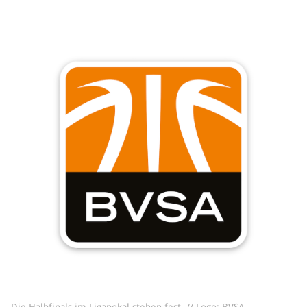
Sponsoren & Partner
Sportorganisation
Philosophie
Spielbetrieb
BVSA-Events
Hallenübersicht
Digitaler Spielberichtsbogen
Regelwerk
Leistungssport
Ausrichtung
Auswahlen
Mitteldeutsche Liga (MDL)
Jugend & Schulsport
Allgemeines
Projekte