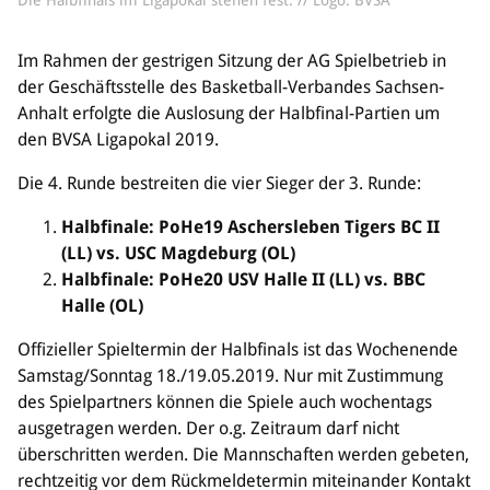
Die Halbfinals im Ligapokal stehen fest. // Logo: BVSA
Bildung
Im Rahmen der gestrigen Sitzung der AG Spielbetrieb in
Info
der Geschäftsstelle des Basketball-Verbandes Sachsen-
Trainerwesen
Anhalt erfolgte die Auslosung der Halbfinal-Partien um
Bildungsnetzwerk
den BVSA Ligapokal 2019.
Schiedsrichterwesen
Die 4. Runde bestreiten die vier Sieger der 3. Runde:
Bildungsangebote im BVSA
Externe Bildungsangebote
Halbfinale: PoHe19 Aschersleben Tigers BC II
(LL) vs. USC Magdeburg (OL)
Service
Halbfinale: PoHe20 USV Halle II (LL) vs. BBC
Stellenangebote
Halle (OL)
Downloads
Offizieller Spieltermin der Halbfinals ist das Wochenende
Turnier- & Campbörse
Samstag/Sonntag 18./19.05.2019. Nur mit Zustimmung
FAQ
des Spielpartners können die Spiele auch wochentags
Kontakt
ausgetragen werden. Der o.g. Zeitraum darf nicht
Vereinsfanshops
überschritten werden. Die Mannschaften werden gebeten,
rechtzeitig vor dem Rückmeldetermin miteinander Kontakt