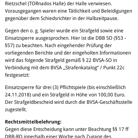
Sponsoren & Partner
Rietzschel (TORnados Halle) der Halle verwiesen.
Vorausgegangen waren eine Tätlichkeit und Beleidigungen
Sportorganisation
gegenüber dem Schiedsrichter in der Halbzeitpause.
Philosophie
Gegen den o. g. Spieler wurde ein Strafgeld sowie eine
Spielbetrieb
Einsatzsperre ausgesprochen. Hier ist die DBB SO (§53 -
BVSA-Events
§57) zu beachten. Nach eingehender Prüfung der
Hallenübersicht
vorliegenden Berichte und der eingeholten Informationen
Digitaler Spielberichtsbogen
wird das folgende Strafgeld gemäß § 22 BVSA-SO in
Regelwerk
Verbindung mit dem BVSA „Strafenkatalog“ / Punkt 22c
festgesetzt:
Leistungssport
Einsatzsperre für drei (3) Pflichtspiele (bis einschließlich
Ausrichtung
24.11.2018) und ein Strafgeld in Höhe von 100,00 Euro.
Auswahlen
Der Strafgeldbescheid wird durch die BVSA-Geschäftsstelle
Mitteldeutsche Liga (MDL)
zugestellt.
Jugend & Schulsport
Rechtsmittelbelehrung:
Allgemeines
Gegen diese Entscheidung kann unter Beachtung §§ 17 ff
Projekte
DBB-RO innerhalb einer Woche nach Zugang des