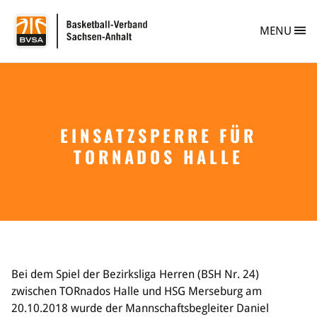
BVSA Basketball-
MENU
EINSATZSPERRE FÜR
Verband
TORNADOS HALLE
Info
Personen
Vereine
Vereinsberatung
Vereinsgründung
Safe Sport
Ehrungen im BVSA
Freiwilligendienst im Basketball
Bei dem Spiel der Bezirksliga Herren (BSH Nr. 24)
Projekte im BVSA
zwischen TORnados Halle und HSG Merseburg am
Ehrenamt im BVSA
20.10.2018 wurde der Mannschaftsbegleiter Daniel