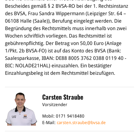
Bescheides gemäß § 2 BVSA-RO bei der 1. Rechtsinstanz
Bildung
des BVSA, Frau Sandra Wippermann (Leipziger Str. 64 –
06108 Halle (Saale)), Berufung eingelegt werden. Die
Info
Begründung des Rechtsmittels muss innerhalb von zwei
Trainerwesen
Wochen schriftlich vorliegen. Das Rechtsmittel ist
Bildungsnetzwerk
gebührenpflichtig. Der Betrag von 50,00 Euro (Anlage
Schiedsrichterwesen
1/Pkt. 2b BVSA-FO) ist auf das Konto des BVSA (Bank:
Bildungsangebote im BVSA
Saalesparkasse, IBAN: DE88 8005 3762 0388 0119 40 -
Externe Bildungsangebote
BIC: NOLADE21HAL) einzuzahlen. Ein bestätigter
Einzahlungsbeleg ist dem Rechtsmittel beizufügen.
Service
Stellenangebote
Downloads
Carsten Straube
Turnier- & Campbörse
Vorsitzender
FAQ
Kontakt
Mobil: 0171 9418480
Vereinsfanshops
E-Mail:
carsten.straube@bvsa.de