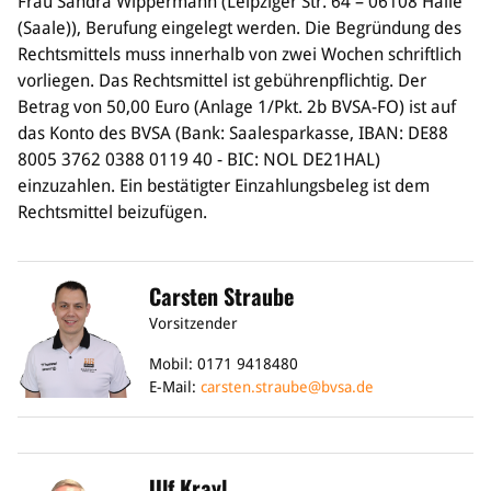
Frau Sandra Wippermann (Leipziger Str. 64 – 06108 Halle
(Saale)), Berufung eingelegt werden. Die Begründung des
Bildung
Rechtsmittels muss innerhalb von zwei Wochen schriftlich
Info
vorliegen. Das Rechtsmittel ist gebührenpflichtig. Der
Trainerwesen
Betrag von 50,00 Euro (Anlage 1/Pkt. 2b BVSA-FO) ist auf
Bildungsnetzwerk
das Konto des BVSA (Bank: Saalesparkasse, IBAN: DE88
Schiedsrichterwesen
8005 3762 0388 0119 40 - BIC: NOL DE21HAL)
Bildungsangebote im BVSA
einzuzahlen. Ein bestätigter Einzahlungsbeleg ist dem
Externe Bildungsangebote
Rechtsmittel beizufügen.
Service
Carsten Straube
Stellenangebote
Downloads
Vorsitzender
Turnier- & Campbörse
Mobil: 0171 9418480
FAQ
E-Mail:
carsten.straube@bvsa.de
Kontakt
Vereinsfanshops
Ulf Krayl