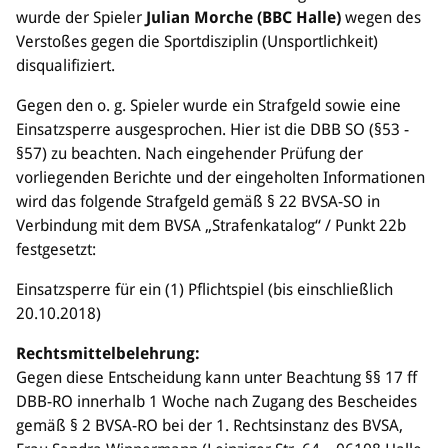
Sponsoren & Partner
wurde der Spieler
Julian Morche (BBC Halle)
wegen des
Verstoßes gegen die Sportdisziplin (Unsportlichkeit)
Sportorganisation
disqualifiziert.
Philosophie
Gegen den o. g. Spieler wurde ein Strafgeld sowie eine
Spielbetrieb
Einsatzsperre ausgesprochen. Hier ist die DBB SO (§53 -
BVSA-Events
§57) zu beachten. Nach eingehender Prüfung der
Hallenübersicht
vorliegenden Berichte und der eingeholten Informationen
Digitaler Spielberichtsbogen
wird das folgende Strafgeld gemäß § 22 BVSA-SO in
Regelwerk
Verbindung mit dem BVSA „Strafenkatalog“ / Punkt 22b
festgesetzt:
Leistungssport
Ausrichtung
Einsatzsperre für ein (1) Pflichtspiel (bis einschließlich
Auswahlen
20.10.2018)
Mitteldeutsche Liga (MDL)
Rechtsmittelbelehrung:
Gegen diese Entscheidung kann unter Beachtung §§ 17 ff
Jugend & Schulsport
DBB-RO innerhalb 1 Woche nach Zugang des Bescheides
Allgemeines
gemäß § 2 BVSA-RO bei der 1. Rechtsinstanz des BVSA,
Projekte