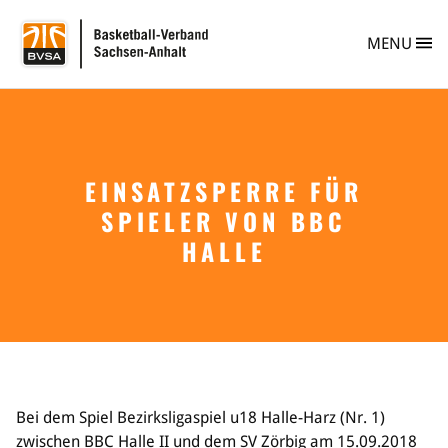
BVSA Basketball-
MENU
EINSATZSPERRE FÜR
Verband
SPIELER VON BBC
Info
Personen
HALLE
Vereine
Vereinsberatung
Vereinsgründung
Safe Sport
Ehrungen im BVSA
Freiwilligendienst im Basketball
Projekte im BVSA
Bei dem Spiel Bezirksligaspiel u18 Halle-Harz (Nr. 1)
Ehrenamt im BVSA
zwischen BBC Halle II und dem SV Zörbig am 15.09.2018