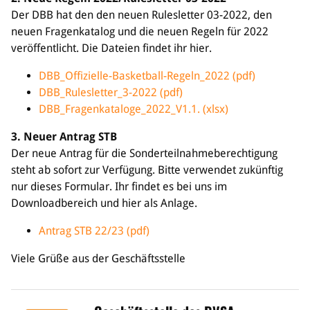
Der DBB hat den den neuen Rulesletter 03-2022, den
Bildung
neuen Fragenkatalog und die neuen Regeln für 2022
veröffentlicht. Die Dateien findet ihr hier.
Info
Trainerwesen
DBB_Offizielle-Basketball-Regeln_2022 (pdf)
Bildungsnetzwerk
DBB_Rulesletter_3-2022 (pdf)
Schiedsrichterwesen
DBB_Fragenkataloge_2022_V1.1. (xlsx)
Bildungsangebote im BVSA
Externe Bildungsangebote
3. Neuer Antrag STB
Der neue Antrag für die Sonderteilnahmeberechtigung
Service
steht ab sofort zur Verfügung. Bitte verwendet zukünftig
nur dieses Formular. Ihr findet es bei uns im
Stellenangebote
Downloadbereich und hier als Anlage.
Downloads
Turnier- & Campbörse
Antrag STB 22/23 (pdf)
FAQ
Kontakt
Viele Grüße aus der Geschäftsstelle
Vereinsfanshops