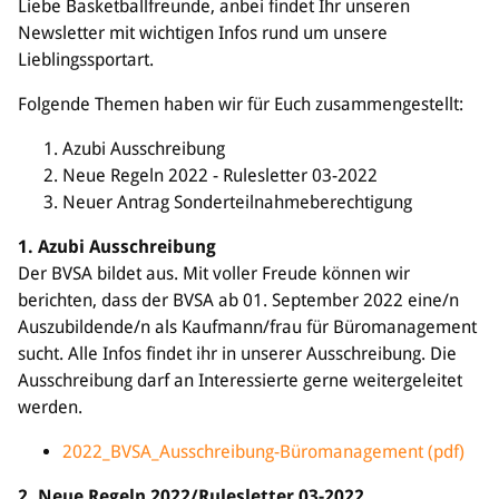
Liebe Basketballfreunde, anbei findet Ihr unseren
Sponsoren & Partner
Newsletter mit wichtigen Infos rund um unsere
Lieblingssportart.
Sportorganisation
Philosophie
Folgende Themen haben wir für Euch zusammengestellt:
Spielbetrieb
Azubi Ausschreibung
BVSA-Events
Neue Regeln 2022 - Rulesletter 03-2022
Hallenübersicht
Neuer Antrag Sonderteilnahmeberechtigung
Digitaler Spielberichtsbogen
Regelwerk
1. Azubi Ausschreibung
Der BVSA bildet aus. Mit voller Freude können wir
Leistungssport
berichten, dass der BVSA ab 01. September 2022 eine/n
Ausrichtung
Auszubildende/n als Kaufmann/frau für Büromanagement
Auswahlen
sucht. Alle Infos findet ihr in unserer Ausschreibung. Die
Mitteldeutsche Liga (MDL)
Ausschreibung darf an Interessierte gerne weitergeleitet
werden.
Jugend & Schulsport
2022_BVSA_Ausschreibung-Büromanagement (pdf)
Allgemeines
Projekte
2. Neue Regeln 2022
/Rulesletter 03-2022