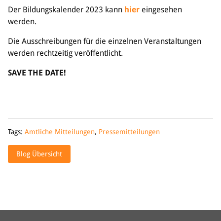
Der Bildungskalender 2023 kann
hier
eingesehen
Bildung
werden.
Info
Die Ausschreibungen für die einzelnen Veranstaltungen
Trainerwesen
werden rechtzeitig veröffentlicht.
Bildungsnetzwerk
Schiedsrichterwesen
SAVE THE DATE!
Bildungsangebote im BVSA
Externe Bildungsangebote
Service
Tags:
Amtliche Mitteilungen
,
Pressemitteilungen
Stellenangebote
Downloads
Blog Übersicht
Turnier- & Campbörse
FAQ
Kontakt
Vereinsfanshops