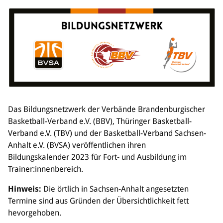
Sponsoren & Partner
Sportorganisation
Philosophie
Spielbetrieb
BVSA-Events
Hallenübersicht
Digitaler Spielberichtsbogen
Regelwerk
Das Bildungsnetzwerk der Verbände Brandenburgischer
Basketball-Verband e.V. (BBV), Thüringer Basketball-
Leistungssport
Verband e.V. (TBV) und der Basketball-Verband Sachsen-
Ausrichtung
Anhalt e.V. (BVSA) veröffentlichen ihren
Auswahlen
Bildungskalender 2023 für Fort- und Ausbildung im
Mitteldeutsche Liga (MDL)
Trainer:innenbereich.
Hinweis:
Die örtlich in Sachsen-Anhalt angesetzten
Jugend & Schulsport
Termine sind aus Gründen der Übersichtlichkeit fett
Allgemeines
hevorgehoben.
Projekte