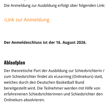
Die Anmeldung zur Ausbildung erfolgt über folgenden Link:
Bildung
Info
›Link zur Anmeldung
Trainerwesen
Bildungsnetzwerk
Schiedsrichterwesen
Bildungsangebote im BVSA
Der Anmeldeschluss ist der 16. August 2026.
Externe Bildungsangebote
Service
Ablaufplan
Stellenangebote
Der theoretische Part der Ausbildung zur Schiedsrichterin /
Downloads
zum Schiedsrichter findet als eLearning (Onlinekurs) statt,
Turnier- & Campbörse
welches durch den Deutschen Basketball Bund
FAQ
bereitgestellt wird. Die Teilnehmer werden mit Hilfe von
Kontakt
erfahrenenen Schiedsrichterinnen und Schiedsrichter den
Vereinsfanshops
Onlinekurs absolvieren.