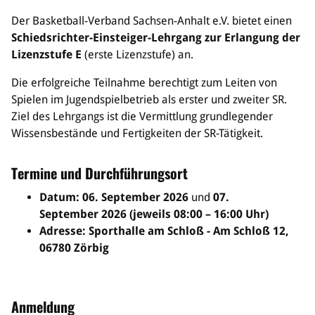
Sponsoren & Partner
Der Basketball-Verband Sachsen-Anhalt e.V. bietet einen
Schiedsrichter-Einsteiger-Lehrgang zur Erlangung der
Sportorganisation
Lizenzstufe E
(erste Lizenzstufe) an.
Philosophie
Spielbetrieb
Die erfolgreiche Teilnahme berechtigt zum Leiten von
BVSA-Events
Spielen im Jugendspielbetrieb als erster und zweiter SR.
Hallenübersicht
Ziel des Lehrgangs ist die Vermittlung grundlegender
Digitaler Spielberichtsbogen
Wissensbestände und Fertigkeiten der SR-Tätigkeit.
Regelwerk
Termine und Durchführungsort
Leistungssport
Datum: 06. September 2026
und
07.
Ausrichtung
September 2026 (jeweils 08:00 – 16:00 Uhr)
Auswahlen
Adresse: Sporthalle am Schloß - Am Schloß 12,
Mitteldeutsche Liga (MDL)
06780 Zörbig
Jugend & Schulsport
Allgemeines
Anmeldung
Projekte