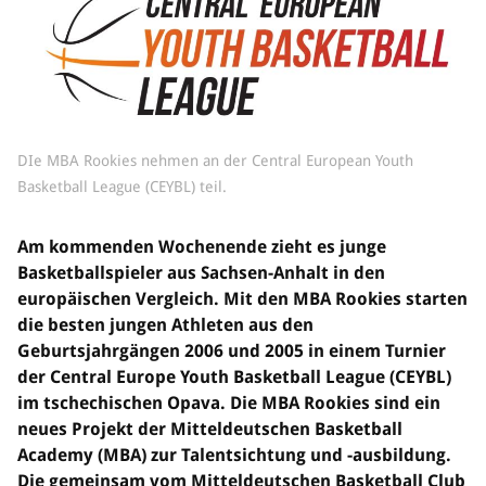
Sponsoren & Partner
Sportorganisation
Philosophie
Spielbetrieb
BVSA-Events
DIe MBA Rookies nehmen an der Central European Youth
Hallenübersicht
Basketball League (CEYBL) teil.
Digitaler Spielberichtsbogen
Regelwerk
Am kommenden Wochenende zieht es junge
Basketballspieler aus Sachsen-Anhalt in den
Leistungssport
europäischen Vergleich. Mit den MBA Rookies starten
Ausrichtung
die besten jungen Athleten aus den
Auswahlen
Geburtsjahrgängen 2006 und 2005 in einem Turnier
Mitteldeutsche Liga (MDL)
der Central Europe Youth Basketball League (CEYBL)
im tschechischen Opava. Die MBA Rookies sind ein
Jugend & Schulsport
neues Projekt der Mitteldeutschen Basketball
Allgemeines
Academy (MBA) zur Talentsichtung und -ausbildung.
Projekte
Die gemeinsam vom Mitteldeutschen Basketball Club