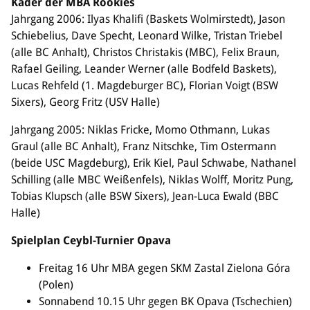
Kader der MBA Rookies
Jahrgang 2006: Ilyas Khalifi (Baskets Wolmirstedt), Jason
Schiebelius, Dave Specht, Leonard Wilke, Tristan Triebel
(alle BC Anhalt), Christos Christakis (MBC), Felix Braun,
Rafael Geiling, Leander Werner (alle Bodfeld Baskets),
Lucas Rehfeld (1. Magdeburger BC), Florian Voigt (BSW
Sixers), Georg Fritz (USV Halle)
Jahrgang 2005: Niklas Fricke, Momo Othmann, Lukas
Graul (alle BC Anhalt), Franz Nitschke, Tim Ostermann
(beide USC Magdeburg), Erik Kiel, Paul Schwabe, Nathanel
Schilling (alle MBC Weißenfels), Niklas Wolff, Moritz Pung,
Tobias Klupsch (alle BSW Sixers), Jean-Luca Ewald (BBC
Halle)
Spielplan Ceybl-Turnier Opava
Freitag 16 Uhr MBA gegen SKM Zastal Zielona Góra
(Polen)
Sonnabend 10.15 Uhr gegen BK Opava (Tschechien)