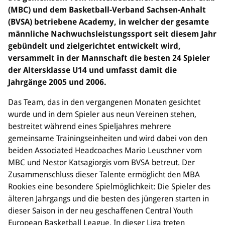
(MBC) und dem Basketball-Verband Sachsen-Anhalt
Bildung
(BVSA) betriebene Academy, in welcher der gesamte
männliche Nachwuchsleistungssport seit diesem Jahr
Info
gebündelt und zielgerichtet entwickelt wird,
Trainerwesen
versammelt in der Mannschaft die besten 24 Spieler
Bildungsnetzwerk
der Altersklasse U14 und umfasst damit die
Schiedsrichterwesen
Jahrgänge 2005 und 2006.
Bildungsangebote im BVSA
Externe Bildungsangebote
Das Team, das in den vergangenen Monaten gesichtet
wurde und in dem Spieler aus neun Vereinen stehen,
Service
bestreitet während eines Spieljahres mehrere
Stellenangebote
gemeinsame Trainingseinheiten und wird dabei von den
Downloads
beiden Associated Headcoaches Mario Leuschner vom
Turnier- & Campbörse
MBC und Nestor Katsagiorgis vom BVSA betreut. Der
FAQ
Zusammenschluss dieser Talente ermöglicht den MBA
Kontakt
Rookies eine besondere Spielmöglichkeit: Die Spieler des
Vereinsfanshops
älteren Jahrgangs und die besten des jüngeren starten in
dieser Saison in der neu geschaffenen Central Youth
European Basketball League. In dieser Liga treten