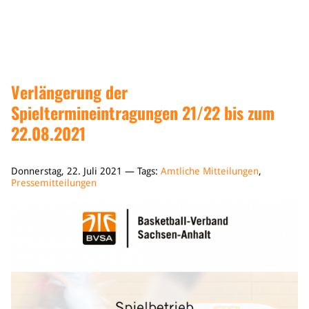
Sponsoren & Partner
Sportorganisation
Philosophie
Spielbetrieb
Verlängerung der
BVSA-Events
Spieltermineintragungen 21/22 bis zum
Hallenübersicht
Digitaler Spielberichtsbogen
22.08.2021
Regelwerk
Donnerstag, 22. Juli 2021 — Tags:
Amtliche Mitteilungen
,
Leistungssport
Pressemitteilungen
Ausrichtung
Auswahlen
Mitteldeutsche Liga (MDL)
Jugend & Schulsport
Allgemeines
Projekte