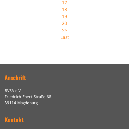
17
18
19
20
>>
Last
Anschrift
BVSA e.V.
Friedrich-Ebert-Straße 68
39114 Magdeburg
Kontakt