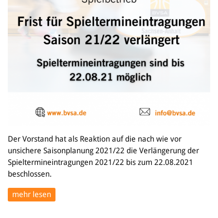
Bildung
Info
Trainerwesen
Bildungsnetzwerk
Schiedsrichterwesen
Bildungsangebote im BVSA
Externe Bildungsangebote
Service
Stellenangebote
Der Vorstand hat als Reaktion auf die nach wie vor
Downloads
unsichere Saisonplanung 2021/22 die Verlängerung der
Turnier- & Campbörse
Spieltermineintragungen 2021/22 bis zum 22.08.2021
FAQ
beschlossen.
Kontakt
Vereinsfanshops
mehr lesen