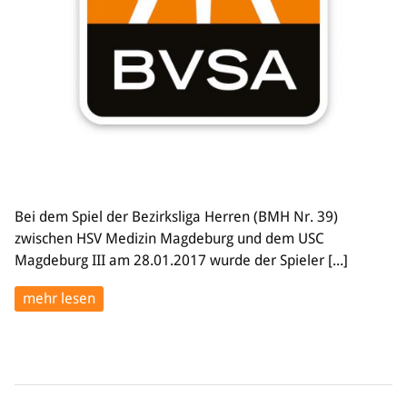
Bildung
Info
Trainerwesen
Bildungsnetzwerk
Schiedsrichterwesen
Bildungsangebote im BVSA
Externe Bildungsangebote
Bei dem Spiel der Bezirksliga Herren (BMH Nr. 39)
Service
zwischen HSV Medizin Magdeburg und dem USC
Stellenangebote
Magdeburg III am 28.01.2017 wurde der Spieler [...]
Downloads
Turnier- & Campbörse
mehr lesen
FAQ
Kontakt
Vereinsfanshops