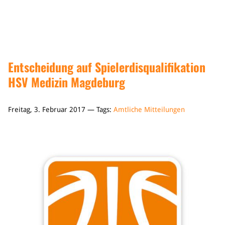
Sponsoren & Partner
Sportorganisation
Philosophie
Spielbetrieb
Entscheidung auf Spielerdisqualifikation
BVSA-Events
HSV Medizin Magdeburg
Hallenübersicht
Digitaler Spielberichtsbogen
Regelwerk
Freitag, 3. Februar 2017 — Tags:
Amtliche Mitteilungen
Leistungssport
Ausrichtung
Auswahlen
Mitteldeutsche Liga (MDL)
Jugend & Schulsport
Allgemeines
Projekte